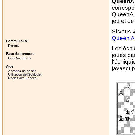
QueenAl
correspo
QueenAli
jeu et d
Si vous v
Queen Al
Communauté
Forums
Les échi
Base de données.
joués pa
Les Ouvertures
l'échiqui
Aide
javascrip
A propos de ce site
Utilisation de l'échiquier
Règles des Échecs