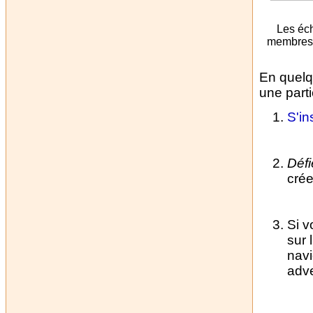
Les éch
membres. 
En quelq
une parti
S'in
Défi
cré
Si v
sur l
navi
adve